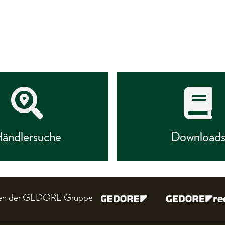
ändlersuche
Download
nien der GEDORE Gruppe