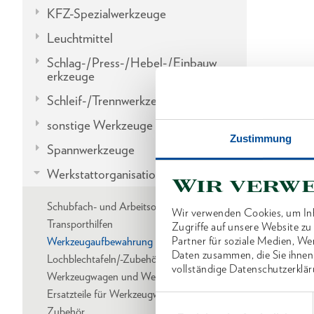
KFZ-Spezialwerkzeuge
Leuchtmittel
Schlag-/Press-/Hebel-/Einbauw
erkzeuge
Schleif-/Trennwerkzeuge
sonstige Werkzeuge
Zustimmung
Spannwerkzeuge
Werkstattorganisation
Wir verw
Schubfach- und Arbeitsorganisation
Wir verwenden Cookies, um Inh
Transporthilfen
Zugriffe auf unsere Website z
Partner für soziale Medien, We
Werkzeugaufbewahrung
Daten zusammen, die Sie ihnen
Lochblechtafeln/-Zubehör
vollständige Datenschutzerklär
Werkzeugwagen und Werkbänke
Ersatzteile für Werkzeugwagen/Werkbänke
Einwilligungsauswahl
Zubehör