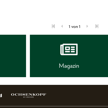
1 von 1
s
Magazin