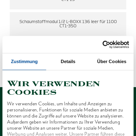
0
Schaumstoffmodul 1/2 L-BOXX 136 leer für 1100
S
CT1-350
ES WURDEN KEINE ERGEBNISSE
Zustimmung
Details
Über Cookies
GEFUNDEN.
1 von 1
Wir verwenden
Cookies
Wir verwenden Cookies, um Inhalte und Anzeigen zu
personalisieren, Funktionen für soziale Medien anbieten zu
können und die Zugriffe auf unsere Website zu analysieren.
Außerdem geben wir Informationen zu Ihrer Verwendung
Kontakt
unserer Website an unsere Partner für soziale Medien,
Werbung und Analysen weiter. Unsere Partner führen diese