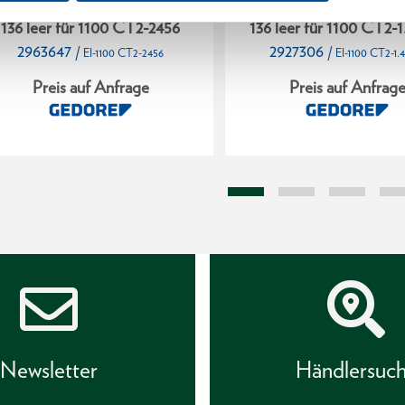
haumstoffmodul 2/2 L-BOXX
Schaumstoffmodul 2/2
136 leer für 1100 CT2-2456
136 leer für 1100 CT2-1
2963647
2927306
/
/
EI-1100 CT2-2456
EI-1100 CT2-1.
Preis auf Anfrage
Preis auf Anfrag
Newsletter
Händlersuc