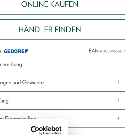
ONLINE KAUFEN
HÄNDLER FINDEN
e
EAN
4010886935613
chreibung
ngen und Gewichte
fang
he Eigenschaften