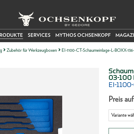
RODUKTE
SERVICES
MYTHOS OCHSENKOPF
MAGAZ
g
Zubehör für Werkzeugboxen
EI-1100-CT-Schaumeinlage-L-BOXX-136-
Schaume
03-100 
EI-1100
Preis au