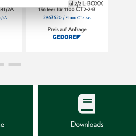
 L-BOXX
Schaumstoffmodul 2/2 L-BOXX
Schaums
.41/2A
136 leer für 1100 CT2-243
136 l
2963620
28
/
41/2A
EI-1100 CT2-243
e
Preis auf Anfrage
P
he
Downloads