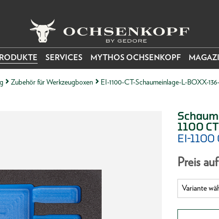
RODUKTE
SERVICES
MYTHOS OCHSENKOPF
MAGAZ
g
Zubehör für Werkzeugboxen
EI-1100-CT-Schaumeinlage-L-BOXX-136-
Schaums
1100 CT
EI-1100
Preis au