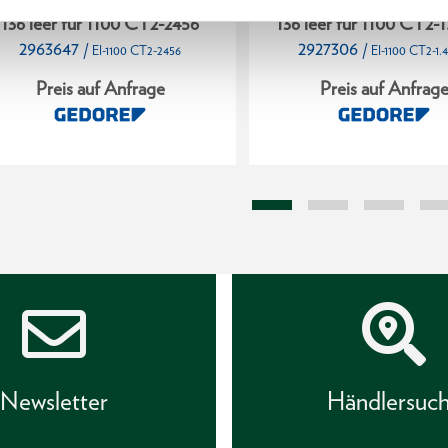
haumstoffmodul 2/2 L-BOXX
Schaumstoffmodul 2/2
136 leer für 1100 CT2-2456
136 leer für 1100 CT2-1
2963647
2927306
/
/
EI-1100 CT2-2456
EI-1100 CT2-1.
Preis auf Anfrage
Preis auf Anfrag
Newsletter
Händlersuc