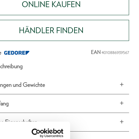
ONLINE KAUFEN
HÄNDLER FINDEN
e
EAN
4010886939567
chreibung
ngen und Gewichte
fang
he Eigenschaften