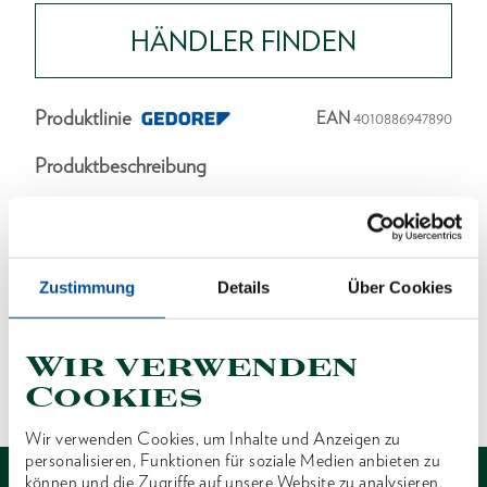
HÄNDLER FINDEN
Produktlinie
EAN
4010886947890
Produktbeschreibung
Abmessungen und Gewichte
Zustimmung
Details
Über Cookies
Lieferumfang
Wir verwenden
Technische Eigenschaften
Cookies
Wir verwenden Cookies, um Inhalte und Anzeigen zu
personalisieren, Funktionen für soziale Medien anbieten zu
können und die Zugriffe auf unsere Website zu analysieren.