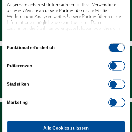
Außerdem geben wir Informationen zu Ihrer Verwendung
unserer Website an unsere Partner für soziale Medien,
Werbung und Analysen weiter. Unsere Partner führen diese
Informationen möglicherweise mit weiteren Daten
Kontakt
zusammen, die Sie ihnen bereitgestellt haben oder die sie im
Rahmen Ihrer Nutzung der Dienste gesammelt haben. Unsere
vollständige Datenschutzerklärung finden Sie
hier
Einwilligungsauswahl
Funktional erforderlich
Präferenzen
Newsletter
Statistiken
Marketing
Alle Cookies zulassen