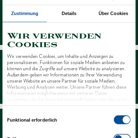
Zustimmung
Details
Über Cookies
Kontakt
Wir verwenden
Cookies
Wir verwenden Cookies, um Inhalte und Anzeigen zu
personalisieren, Funktionen für soziale Medien anbieten zu
können und die Zugriffe auf unsere Website zu analysieren.
Außerdem geben wir Informationen zu Ihrer Verwendung
unserer Website an unsere Partner für soziale Medien,
Werbung und Analysen weiter. Unsere Partner führen diese
Händlersuche
Informationen möglicherweise mit weiteren Daten
zusammen, die Sie ihnen bereitgestellt haben oder die sie im
Rahmen Ihrer Nutzung der Dienste gesammelt haben. Unsere
vollständige Datenschutzerklärung finden Sie
hier
Einwilligungsauswahl
Funktional erforderlich