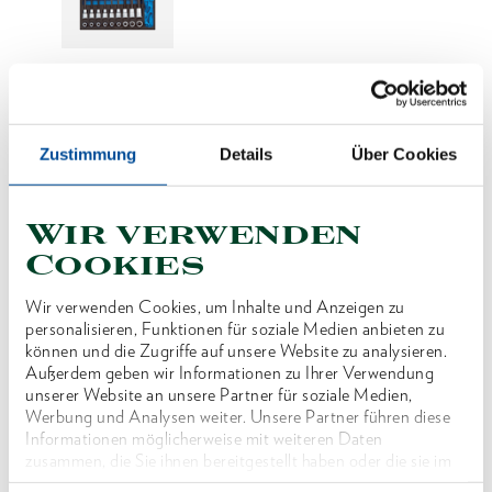
Preis auf Anfrage
Zustimmung
Details
Über Cookies
ONLINE KAUFEN
Wir verwenden
HÄNDLER FINDEN
Cookies
Wir verwenden Cookies, um Inhalte und Anzeigen zu
personalisieren, Funktionen für soziale Medien anbieten zu
Produktlinie
EAN
4010886895276
können und die Zugriffe auf unsere Website zu analysieren.
Außerdem geben wir Informationen zu Ihrer Verwendung
Produktbeschreibung
unserer Website an unsere Partner für soziale Medien,
Werbung und Analysen weiter. Unsere Partner führen diese
Informationen möglicherweise mit weiteren Daten
Abmessungen und Gewichte
zusammen, die Sie ihnen bereitgestellt haben oder die sie im
Rahmen Ihrer Nutzung der Dienste gesammelt haben. Unsere