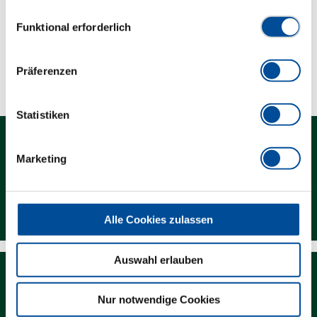
vollständige Datenschutzerklärung finden Sie
hier
Einwilligungsauswahl
Lieferumfang
Funktional erforderlich
Technische Eigenschaften
Präferenzen
Statistiken
Marketing
Kontakt
Alle Cookies zulassen
Auswahl erlauben
Nur notwendige Cookies