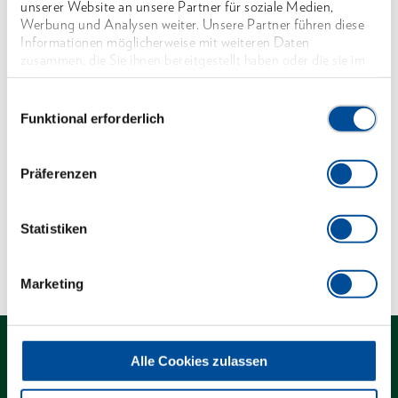
Mit GEDORE Check-Tool-System:
unserer Website an unsere Partner für soziale Medien,
Werbung und Analysen weiter. Unsere Partner führen diese
Vollständigkeitsprüfung durch 2-farbige
Informationen möglicherweise mit weiteren Daten
Schaumstoffeinlagen
zusammen, die Sie ihnen bereitgestellt haben oder die sie im
Rahmen Ihrer Nutzung der Dienste gesammelt haben. Unsere
Im Werkzeugwagen WSL-L7
vollständige Datenschutzerklärung finden Sie
hier
Einwilligungsauswahl
Funktional erforderlich
Abmessungen und Gewichte
Präferenzen
Lieferumfang
Statistiken
Technische Eigenschaften
Marketing
Alle Cookies zulassen