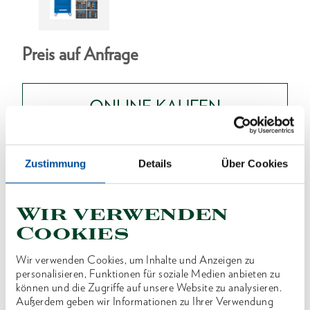
Preis auf Anfrage
ONLINE KAUFEN
HÄNDLER FINDEN
Zustimmung
Details
Über Cookies
Wir verwenden
Produktlinie
EAN
4010886948460
Cookies
Produktbeschreibung
Wir verwenden Cookies, um Inhalte und Anzeigen zu
Für Industrie, Handwerk und Automotive
personalisieren, Funktionen für soziale Medien anbieten zu
können und die Zugriffe auf unsere Website zu analysieren.
Werkzeuge in metrischen Abmessungen
Außerdem geben wir Informationen zu Ihrer Verwendung