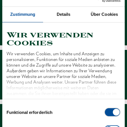
Zustimmung
Details
Über Cookies
Kontakt
Wir verwenden
Cookies
Wir verwenden Cookies, um Inhalte und Anzeigen zu
personalisieren, Funktionen für soziale Medien anbieten zu
können und die Zugriffe auf unsere Website zu analysieren.
Außerdem geben wir Informationen zu Ihrer Verwendung
unserer Website an unsere Partner für soziale Medien,
Werbung und Analysen weiter. Unsere Partner führen diese
Händlersuche
Informationen möglicherweise mit weiteren Daten
zusammen, die Sie ihnen bereitgestellt haben oder die sie im
Rahmen Ihrer Nutzung der Dienste gesammelt haben. Unsere
vollständige Datenschutzerklärung finden Sie
hier
Einwilligungsauswahl
Funktional erforderlich