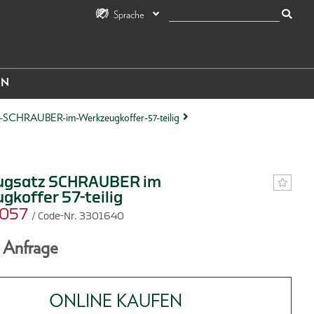
Sprache
IN
z-SCHRAUBER-im-Werkzeugkoffer-57-teilig
ugsatz SCHRAUBER im
gkoffer 57-teilig
0057
/ Code-Nr. 3301640
f Anfrage
ONLINE KAUFEN