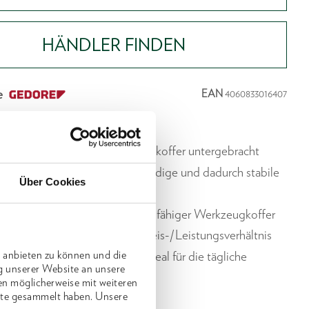
HÄNDLER FINDEN
e
EAN
4060833016407
chreibung
kzeuge sind in einem Werkzeugkoffer untergebracht
unststoff, besonders dickwandige und dadurch stabile
Über Cookies
len
hter, kompakter und widerstandsfähiger Werkzeugkoffer
ter Qualität zum optimalen Preis-/Leistungsverhältnis
d starker Aluminiumrahmen, ideal für die tägliche
 anbieten zu können und die
g unserer Website an unsere
ung
en möglicherweise mit weiteren
nste gesammelt haben. Unsere
445 x T 180 x H 380 mm