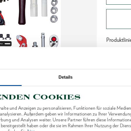
Produktlini
Produktbes
Alle Wer
Aus ABS-K
Details
ABS-Scha
Sehr leic
enden Cookies
von höchs
Großer un
alte und Anzeigen zu personalisieren, Funktionen für soziale Medien
u analysieren. Außerdem geben wir Informationen zu Ihrer Verwendun
Verwend
rbung und Analysen weiter. Unsere Partner führen diese Information
 bereitgestellt haben oder die sie im Rahmen Ihrer Nutzung der Die
Maße: L 