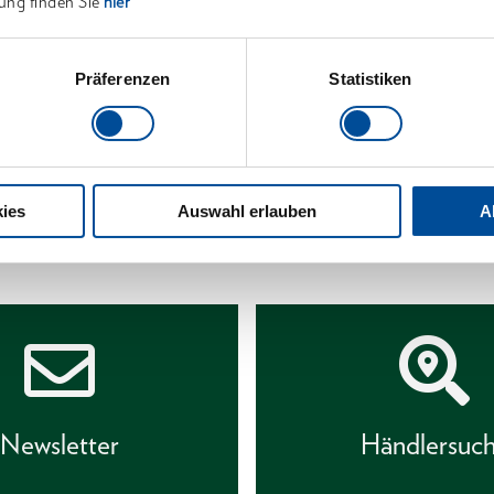
ung finden Sie
hier
Abmessu
Präferenzen
Statistiken
Lieferum
Technisc
ies
Auswahl erlauben
A
Newsletter
Händlersuc