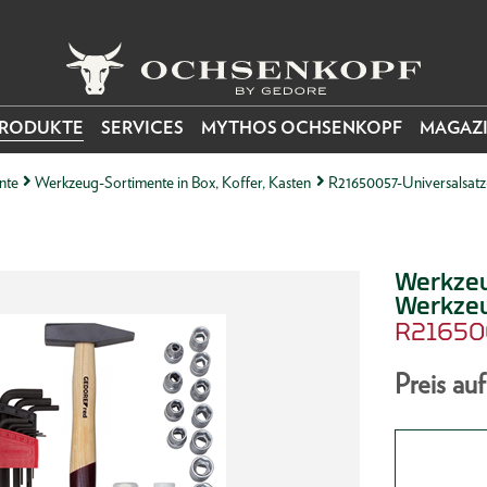
RODUKTE
SERVICES
MYTHOS OCHSENKOPF
MAGAZ
nte
Werkzeug-Sortimente in Box, Koffer, Kasten
R21650057-Universalsat
Werkze
Werkzeu
R2165
Preis au