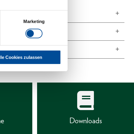
ngen und Gewichte
Marketing
fang
he Eigenschaften
lle Cookies zulassen
he
Downloads