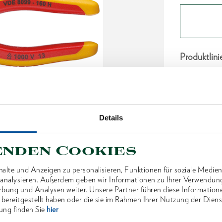
Produktlini
Produktbes
Selbstein
V-förmig
Details
mehrdräht
GEDORE S
enden Cookies
ölgehärte
alte und Anzeigen zu personalisieren, Funktionen für soziale Medien
Schenkel
u analysieren. Außerdem geben wir Informationen zu Ihrer Verwendun
Hülleniso
rbung und Analysen weiter. Unsere Partner führen diese Information
 bereitgestellt haben oder die sie im Rahmen Ihrer Nutzung der Die
ung finden Sie
hier
Abmessu