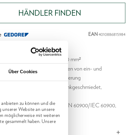
HÄNDLER FINDEN
e
EAN
4010886815984
chreibung
stellend, für Drähte von 0,5 - 5,0 mm²
e Schneidbacken zum Abisolieren von ein- und
Über Cookies
igen Leitern mit Kunststoffisolierung
ondervergütungsstahl, gesenkgeschmiedet,
t und angelassen
 anbieten zu können und die
 VDE isoliert bis 1000 V, nach EN 60900/IEC 60900,
g unserer Website an unsere
lierung
en möglicherweise mit weiteren
nste gesammelt haben. Unsere
ngen und Gewichte