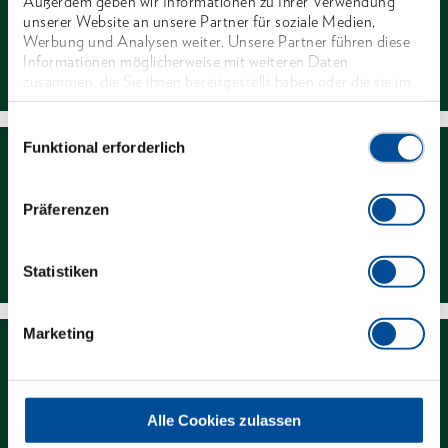
Außerdem geben wir Informationen zu Ihrer Verwendung
unserer Website an unsere Partner für soziale Medien,
Werbung und Analysen weiter. Unsere Partner führen diese
Kontakt
Informationen möglicherweise mit weiteren Daten
zusammen, die Sie ihnen bereitgestellt haben oder die sie im
Rahmen Ihrer Nutzung der Dienste gesammelt haben. Unsere
vollständige Datenschutzerklärung finden Sie
hier
Einwilligungsauswahl
Funktional erforderlich
Präferenzen
Newsletter
Statistiken
Marketing
Alle Cookies zulassen
Händlersuche