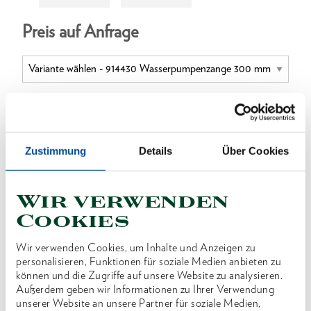
Preis auf Anfrage
ONLINE KAUFEN
Zustimmung
Details
Über Cookies
HÄNDLER FINDEN
Wir verwenden
Cookies
Produktlinie
EAN
4017981914437
Wir verwenden Cookies, um Inhalte und Anzeigen zu
Produktbeschreibung
personalisieren, Funktionen für soziale Medien anbieten zu
können und die Zugriffe auf unsere Website zu analysieren.
Ausführung nach DIN ISO 8976
Außerdem geben wir Informationen zu Ihrer Verwendung
unserer Website an unsere Partner für soziale Medien,
Chrom-Vanadium-Stahl