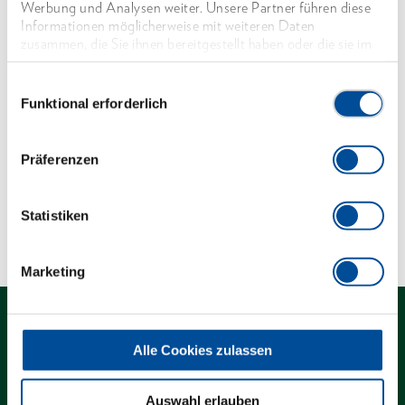
Werbung und Analysen weiter. Unsere Partner führen diese
Mit durchgestecktem Gelenk
Informationen möglicherweise mit weiteren Daten
zusammen, die Sie ihnen bereitgestellt haben oder die sie im
Gesenkgeschmiedet
Rahmen Ihrer Nutzung der Dienste gesammelt haben. Unsere
vollständige Datenschutzerklärung finden Sie
hier
Einwilligungsauswahl
Funktional erforderlich
Abmessungen und Gewichte
Lieferumfang
Präferenzen
Technische Eigenschaften
Statistiken
Marketing
Alle Cookies zulassen
Kontakt
Auswahl erlauben