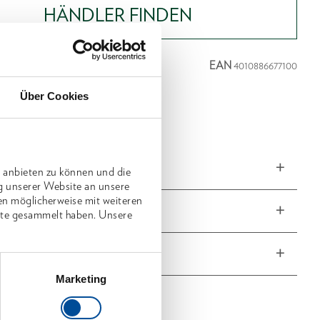
HÄNDLER FINDEN
e
EAN
4010886677100
chreibung
Über Cookies
r PVC-Abreißtasche
ngen und Gewichte
 anbieten zu können und die
g unserer Website an unsere
en möglicherweise mit weiteren
fang
nste gesammelt haben. Unsere
he Eigenschaften
Marketing