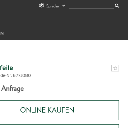
Sprache
IN
feile
ode-Nr. 6771080
f Anfrage
ONLINE KAUFEN