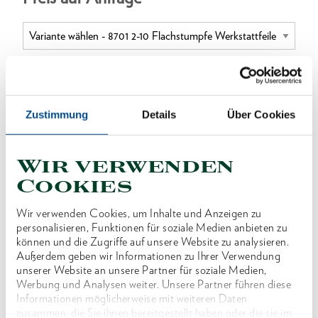
ONLINE KAUFEN
Zustimmung
Details
Über Cookies
HÄNDLER FINDEN
Wir verwenden
Cookies
Produktlinie
EAN
4010886676820
Wir verwenden Cookies, um Inhalte und Anzeigen zu
personalisieren, Funktionen für soziale Medien anbieten zu
Produktbeschreibung
können und die Zugriffe auf unsere Website zu analysieren.
Außerdem geben wir Informationen zu Ihrer Verwendung
Mit PVC-Griff
unserer Website an unsere Partner für soziale Medien,
Ausführung nach DIN 7261 Form A
Werbung und Analysen weiter. Unsere Partner führen diese
Informationen möglicherweise mit weiteren Daten
zusammen, die Sie ihnen bereitgestellt haben oder die sie im