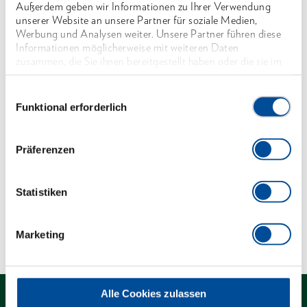
Außerdem geben wir Informationen zu Ihrer Verwendung
2-Komponenten-Griff, handschonende
unserer Website an unsere Partner für soziale Medien,
Kraftübertragung
Werbung und Analysen weiter. Unsere Partner führen diese
Informationen möglicherweise mit weiteren Daten
58 HRC
zusammen, die Sie ihnen bereitgestellt haben oder die sie im
14 Zähne pro 10 mm
Rahmen Ihrer Nutzung der Dienste gesammelt haben. Unsere
vollständige Datenschutzerklärung finden Sie
hier
Einwilligungsauswahl
Mit Aufhängeloch
Funktional erforderlich
Abmessungen und Gewichte
Präferenzen
Lieferumfang
Statistiken
Technische Eigenschaften
Marketing
Alle Cookies zulassen