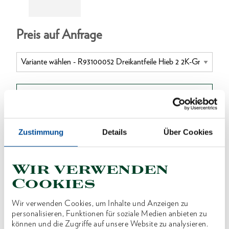
Preis auf Anfrage
ONLINE KAUFEN
Zustimmung
Details
Über Cookies
HÄNDLER FINDEN
Wir verwenden
Produktlinie
EAN
4060833015912
Cookies
Produktbeschreibung
Wir verwenden Cookies, um Inhalte und Anzeigen zu
personalisieren, Funktionen für soziale Medien anbieten zu
Ausführung nach DIN 7261
können und die Zugriffe auf unsere Website zu analysieren.