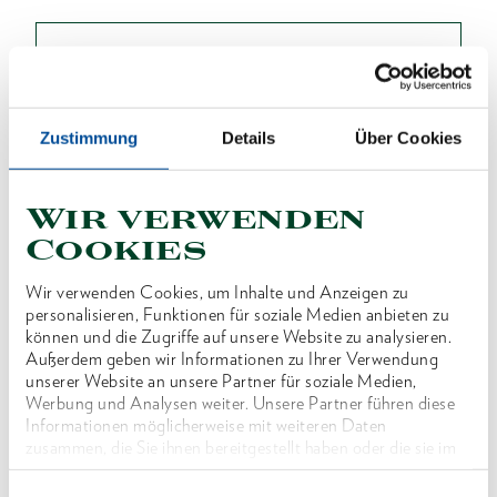
ONLINE KAUFEN
Zustimmung
Details
Über Cookies
HÄNDLER FINDEN
Wir verwenden
Produktlinie
EAN
4046459098478
Cookies
Produktbeschreibung
Wir verwenden Cookies, um Inhalte und Anzeigen zu
personalisieren, Funktionen für soziale Medien anbieten zu
Im Lieferumfang von z.B. KL-0132-56 KC
können und die Zugriffe auf unsere Website zu analysieren.
enthalten.
Außerdem geben wir Informationen zu Ihrer Verwendung
unserer Website an unsere Partner für soziale Medien,
Werbung und Analysen weiter. Unsere Partner führen diese
Abmessungen und Gewichte
Informationen möglicherweise mit weiteren Daten
zusammen, die Sie ihnen bereitgestellt haben oder die sie im
Rahmen Ihrer Nutzung der Dienste gesammelt haben. Unsere
Lieferumfang
vollständige Datenschutzerklärung finden Sie
hier