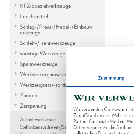
KFZ-Spezialwerkzeuge
Leuchtmittel
Schlag-/Press-/Hebel-/Einbauw
erkzeuge
Schleif-/Trennwerkzeuge
sonstige Werkzeuge
Spannwerkzeuge
Werkstattorganisation
Zustimmung
Werkzeugsets/-sortimente
Zangen
Wir verw
Zerspanung
Wir verwenden Cookies, um Inh
Zugriffe auf unsere Website z
Ausbohrwerkzeuge
Partner für soziale Medien, We
Stehbolzenausdreher-/Sätze
Daten zusammen, die Sie ihnen
vollständige Datenschutzerklär