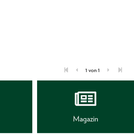
1 von 1
s
Magazin