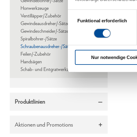
Gewindebohrer/-Sätze
Honwerkzeuge
Einwilligungsauswahl
Ventilläpper/Zubehör
Funktional erforderlich
Gewindeausdreher/-Sätze
Gewindeschneider/-Sätze
Spiralbohrer-/Sätze
Schraubenausdreher-/Sätze
Feilen/-Zubehör
Nur notwendige Cook
Handsägen
Schab- und Entgratwerkzeuge
Produktlinien
Aktionen und Promotions